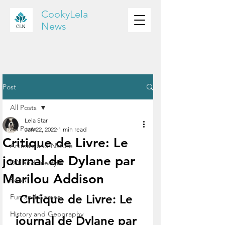
CookyLela
News
Post
All Posts
Lela Star
All Posts
Jan 22, 2022
1 min read
Critique de Livre: Le
Animals and Nature
journal de Dylane par
DIY and Lifestyle
Marilou Addison
Food
Critique de Livre: Le 
Fun and Games
History and Geography
journal de Dylane par 